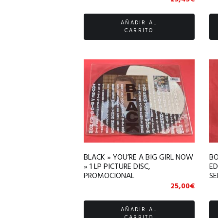
CI
AÑADIR AL
CARRITO
BLACK » YOU’RE A BIG GIRL NOW
BO
» 1 LP PICTURE DISC,
ED
PROMOCIONAL
SE
25,00
€
AÑADIR AL
CARRITO