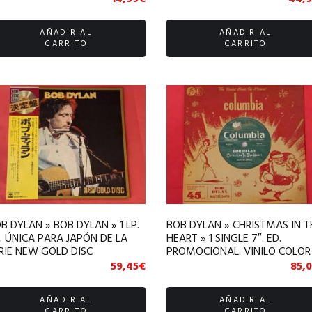
NE
AÑADIR AL
AÑADIR AL
CARRITO
CARRITO
B DYLAN » BOB DYLAN » 1 LP.
BOB DYLAN » CHRISTMAS IN T
. ÚNICA PARA JAPÓN DE LA
HEART » 1 SINGLE 7″. ED.
RIE NEW GOLD DISC
PROMOCIONAL. VINILO COLOR
ROJO
59,45
€
85,
AÑADIR AL
AÑADIR AL
CARRITO
CARRITO