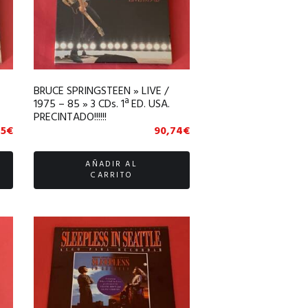
BRUCE SPRINGSTEEN » LIVE /
1975 – 85 » 3 CDs. 1ª ED. USA.
PRECINTADO!!!!!!
75
€
90,74
€
AÑADIR AL
CARRITO