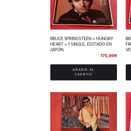
BRUCE SPRINGSTEEN » HUNGRY
BR
HEART » 1 SINGLE, EDITADO EN
FI
JAPÓN
VE
175,00
€
AÑADIR AL
CARRITO