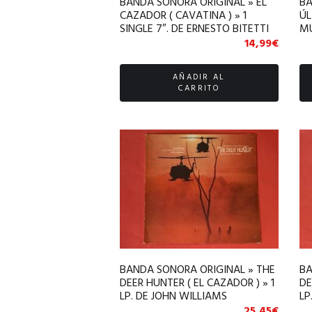
BANDA SONORA ORIGINAL » EL
BA
CAZADOR ( CAVATINA ) » 1
ÚL
SINGLE 7″. DE ERNESTO BITETTI
MU
14,99
€
AÑADIR AL
CARRITO
BANDA SONORA ORIGINAL » THE
BA
DEER HUNTER ( EL CAZADOR ) » 1
DE
LP. DE JOHN WILLIAMS
LP
HI
25,45
€