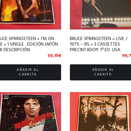
UCE SPRINGSTEEN » I’M ON
BRUCE SPRINGSTEEN » LIVE /
RE » 1 SINGLE . EDICIÓN JAPÓN.
1975 – 85 » 3 CASSETTES.
R DESCRIPCIÓN
PRECINTADO!!!. 1ª ED. USA.
ORIGINAL
59,15
€
99,
AÑADIR AL
AÑADIR AL
CARRITO
CARRITO