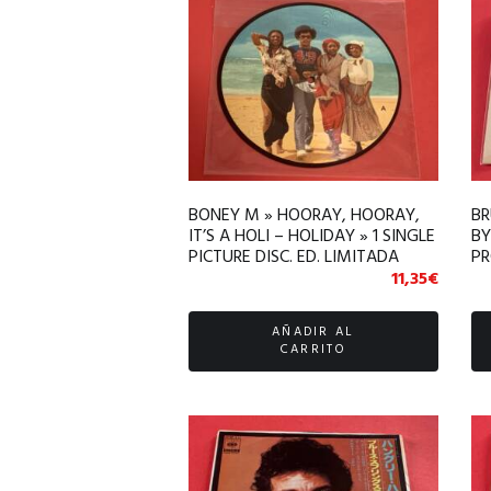
BONEY M » HOORAY, HOORAY,
BR
IT’S A HOLI – HOLIDAY » 1 SINGLE
BY
PICTURE DISC. ED. LIMITADA
PR
DE
11,35
€
AÑADIR AL
CARRITO