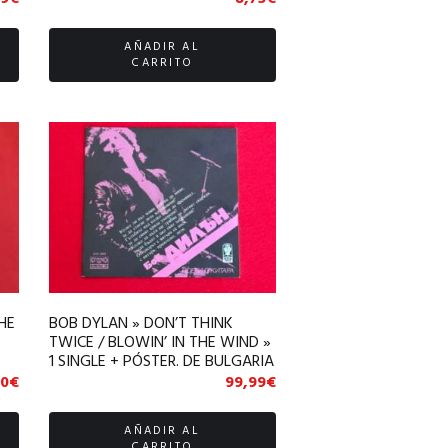
AÑADIR AL
CARRITO
HE
BOB DYLAN » DON’T THINK
TWICE / BLOWIN’ IN THE WIND »
1 SINGLE + PÓSTER. DE BULGARIA
00
€
99,99
€
AÑADIR AL
CARRITO