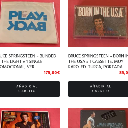
UCE SPRINGSTEEN » BLINDED
BRUCE SPRINGSTEEN » BORN I
 THE LIGHT » 1 SINGLE
THE USA » 1 CASSETTE. MUY
OMOCIONAL, VER
RARO. ED. TURCA, PORTADA
SCRIPCIÓN
ÚNICA
175,00
€
85,
AÑADIR AL
AÑADIR AL
CARRITO
CARRITO