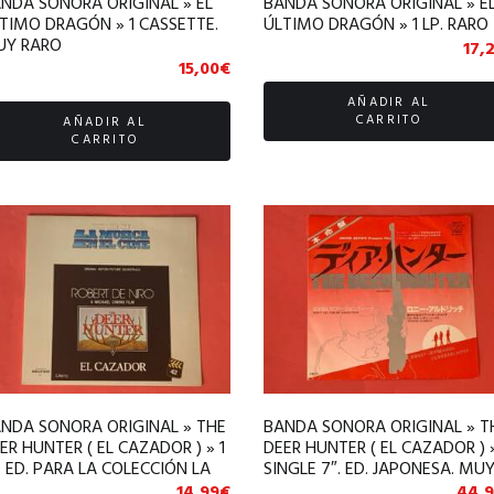
NDA SONORA ORIGINAL » EL
BANDA SONORA ORIGINAL » E
TIMO DRAGÓN » 1 CASSETTE.
ÚLTIMO DRAGÓN » 1 LP. RARO
Y RARO
17,
15,00
€
AÑADIR AL
CARRITO
AÑADIR AL
CARRITO
NDA SONORA ORIGINAL » THE
BANDA SONORA ORIGINAL » T
ER HUNTER ( EL CAZADOR ) » 1
DEER HUNTER ( EL CAZADOR ) »
. ED. PARA LA COLECCIÓN LA
SINGLE 7″. ED. JAPONESA. MU
STORIA DE LA MÚSICA EN EL
RARO
14,99
€
44,9