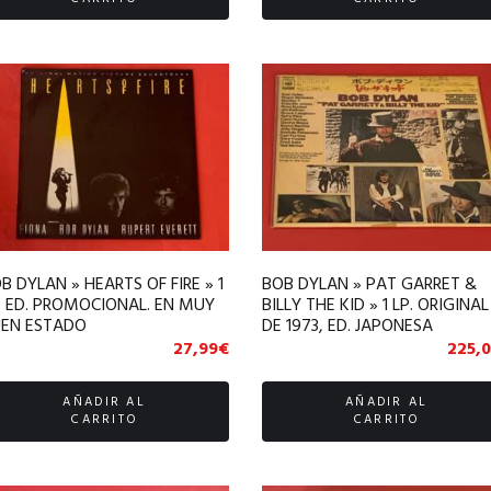
B DYLAN » HEARTS OF FIRE » 1
BOB DYLAN » PAT GARRET &
. ED. PROMOCIONAL. EN MUY
BILLY THE KID » 1 LP. ORIGINAL
EN ESTADO
DE 1973, ED. JAPONESA
27,99
€
225,
AÑADIR AL
AÑADIR AL
CARRITO
CARRITO