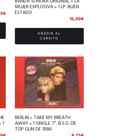
L
BANDA SONORA ORIGINAL » LA
MUJER EXPLOSIVA » 1 LP. BUEN
ESTADO
25
€
15,00
€
AÑADIR AL
CARRITO
HE
BERLIN » TAKE MY BREATH
 1
AWAY » 1 SINGLE 7″. B.S.O. DE
Y
TOP GUN DE 1986
9
€
8,75
€