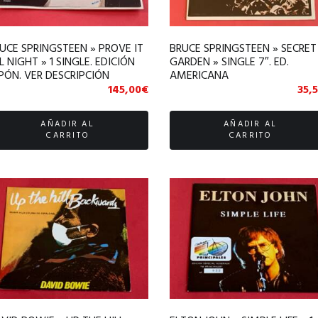
UCE SPRINGSTEEN » PROVE IT
BRUCE SPRINGSTEEN » SECRET
L NIGHT » 1 SINGLE. EDICIÓN
GARDEN » SINGLE 7″. ED.
PÓN. VER DESCRIPCIÓN
AMERICANA
145,00
€
35,
AÑADIR AL
AÑADIR AL
CARRITO
CARRITO