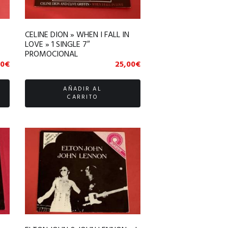
CELINE DION » WHEN I FALL IN
LOVE » 1 SINGLE 7″
PROMOCIONAL
50
€
25,00
€
AÑADIR AL
CARRITO