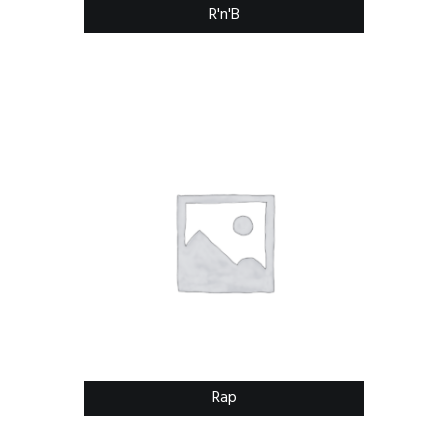
R'n'B
Rap