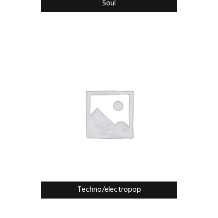
Soul
Techno/electropop