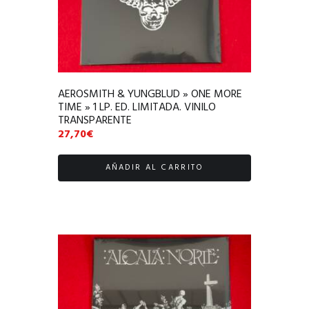
AEROSMITH & YUNGBLUD » ONE MORE
TIME » 1 LP. ED. LIMITADA. VINILO
TRANSPARENTE
27,70
€
AÑADIR AL CARRITO