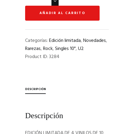
"
THE
AÑADIR AL CARRITO
JOSHUA
TREE
SINGLES:
Categorías:
Edición limitada
,
Novedades
,
REMASTERED
Rarezas
,
Rock
,
Singles 10"
,
U2
&
Product ID:
3284
LIVE
"
4
LP
DE
DESCRIPCIÓN
10",
EDICIÓN
CLUB
Descripción
DE
FANS
EDICIÓN LIMITADA DE 4 VINILOS DE 10