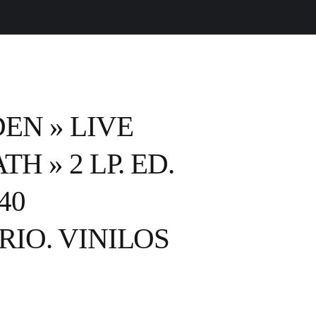
EN » LIVE
H » 2 LP. ED.
40
IO. VINILOS
.