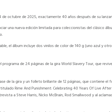
VINILOS
DE
COLOR.
 de octubre de 2025, exactamente 40 años después de su lanzami
cantidad
iar una nueva edición limitada para coleccionistas del clásico 
o.
ble, el álbum incluye dos vinilos de color de 140 g (uno azul y otro
l programa de 24 páginas de la gira World Slavery Tour, que revive 
pase de la gira y un folleto brillante de 12 páginas, que contiene el 
itulado Rime And Punishment: Celebrating 40 Years Of Live After D
trevista a Steve Harris, Nicko McBrain, Rod Smallwood y al aclamad