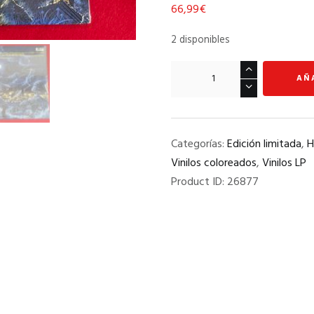
66,99
€
2 disponibles
IRON
AÑ
MAIDEN
"
LIVE
Categorías:
Edición limitada
,
H
AFTER
Vinilos coloreados
,
Vinilos LP
DEATH
Product ID:
26877
"
2
LP.
ED.
LIMITADA
40
ANIVERSARIO.