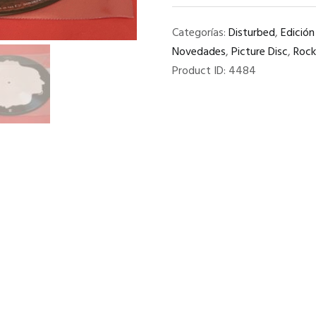
"
Categorías:
Disturbed
,
Edición
1
Novedades
,
Picture Disc
,
Rock
LP
Product ID:
4484
PICTURE
DISC
cantidad