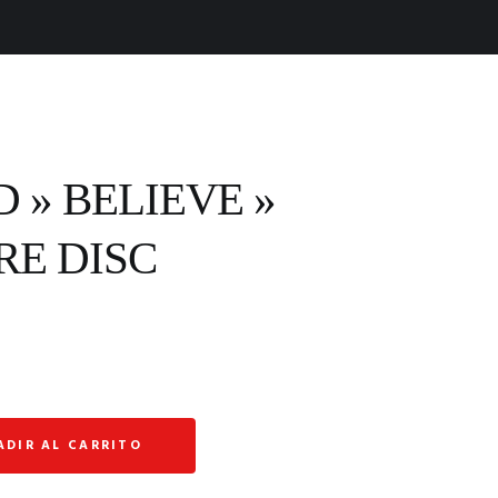
 » BELIEVE »
RE DISC
ADIR AL CARRITO