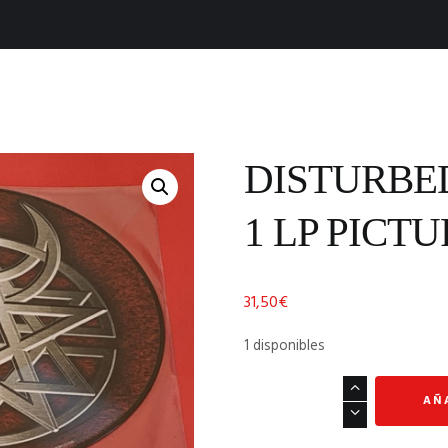
DISTURBED
1 LP PICTU
31,50
€
1 disponibles
DISTURBED
AÑ
"
BELIEVE