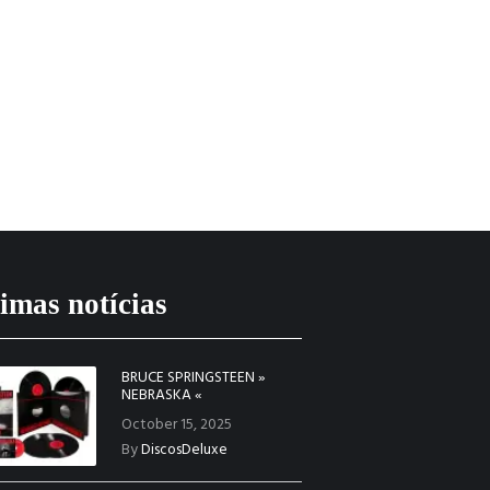
imas notícias
BRUCE SPRINGSTEEN »
NEBRASKA «
October 15, 2025
By
DiscosDeluxe