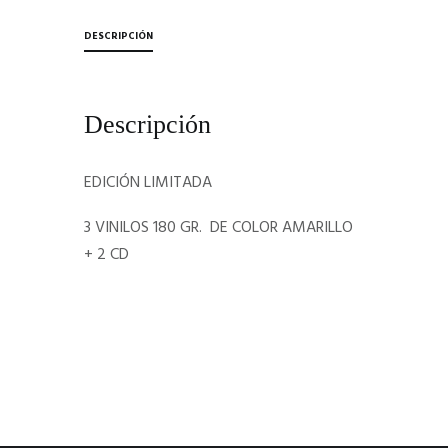
)
"
DESCRIPCIÓN
3
LP
+
Descripción
2
CD.
EDICIÓN LIMITADA
ED.
3 VINILOS 180 GR. DE COLOR AMARILLO
LIMITADA.
+ 2 CD
VINILOS
COLOR
AMARILLO
cantidad