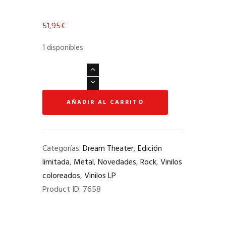
51,95
€
1 disponibles
DREAM
THEATER
"
AÑADIR AL CARRITO
IMAGES
AND
WORDS
Categorías:
Dream Theater
,
Edición
DEMOS
limitada
,
Metal
,
Novedades
,
Rock
,
Vinilos
-
coloreados
,
Vinilos LP
(
Product ID:
7658
1989
-
1991